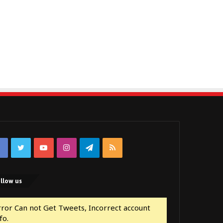
Facebook
Twitter
YouTube
Instagram
Telegram
RSS
llow us
rror Can not Get Tweets, Incorrect account
fo.