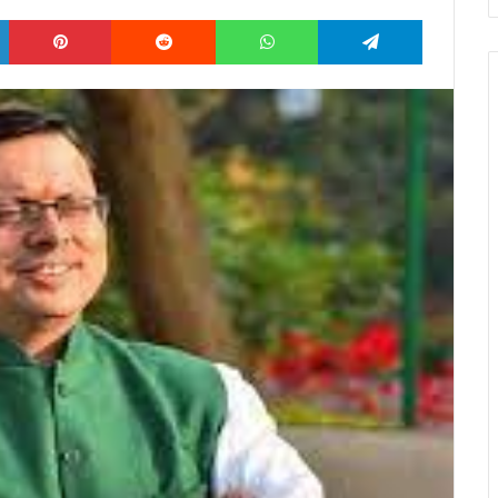
LinkedIn
Pinterest
Reddit
WhatsApp
Telegram