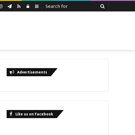
Search
uTube
Instagram
Telegram
RSS
Log
Sidebar
for
In
Advertisements
Like us on Facebook