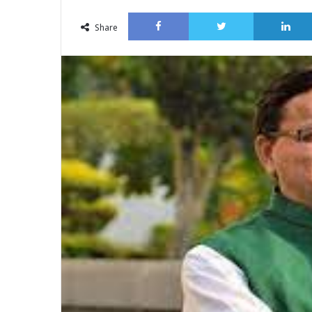
an
Facebook
Twitter
email
Share