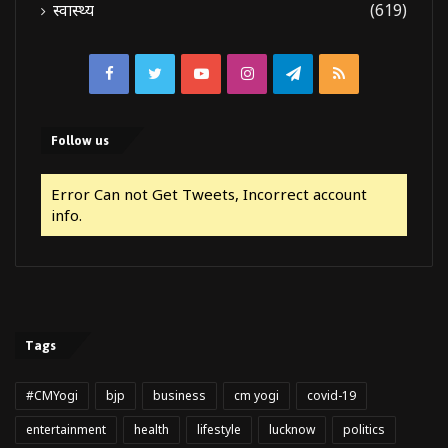
स्वास्थ्य
(619)
Facebook
Twitter
YouTube
Instagram
Telegram
RSS
Follow us
Error Can not Get Tweets, Incorrect account
info.
Tags
#CMYogi
bjp
business
cm yogi
covid-19
entertainment
health
lifestyle
lucknow
politics