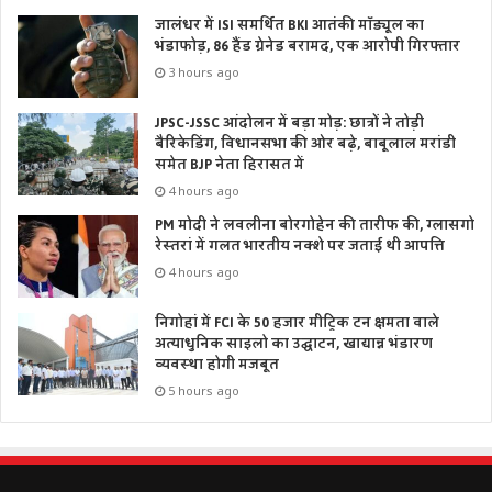
जालंधर में ISI समर्थित BKI आतंकी मॉड्यूल का
भंडाफोड़, 86 हैंड ग्रेनेड बरामद, एक आरोपी गिरफ्तार
3 hours ago
JPSC-JSSC आंदोलन में बड़ा मोड़: छात्रों ने तोड़ी
बैरिकेडिंग, विधानसभा की ओर बढ़े, बाबूलाल मरांडी
समेत BJP नेता हिरासत में
4 hours ago
PM मोदी ने लवलीना बोरगोहेन की तारीफ की, ग्लासगो
रेस्तरां में गलत भारतीय नक्शे पर जताई थी आपत्ति
4 hours ago
निगोहां में FCI के 50 हजार मीट्रिक टन क्षमता वाले
अत्याधुनिक साइलो का उद्घाटन, खाद्यान्न भंडारण
व्यवस्था होगी मजबूत
5 hours ago