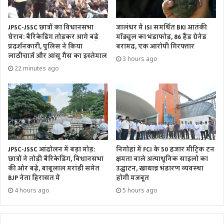
गया सर्वाधिक वैक्सीनेशन है।
JPSC-JSSC छात्रों का विधानसभा
जालंधर में ISI समर्थित BKI आतंकी
घेराव: बैरिकेडिंग तोड़कर आगे बढ़े
मॉड्यूल का भंडाफोड़, 86 हैंड ग्रेनेड
प्रदर्शनकारी, पुलिस ने किया
बरामद, एक आरोपी गिरफ्तार
लाठीचार्ज और आंसू गैस का इस्तेमाल
3 hours ago
22 minutes ago
JPSC-JSSC आंदोलन में बड़ा मोड़:
निगोहां में FCI के 50 हजार मीट्रिक टन
छात्रों ने तोड़ी बैरिकेडिंग, विधानसभा
क्षमता वाले अत्याधुनिक साइलो का
की ओर बढ़े, बाबूलाल मरांडी समेत
उद्घाटन, खाद्यान्न भंडारण व्यवस्था
BJP नेता हिरासत में
होगी मजबूत
4 hours ago
5 hours ago