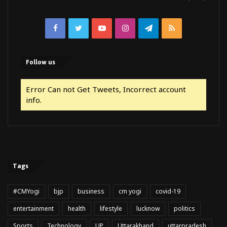
Facebook
Twitter
YouTube
Instagram
Telegram
RSS
Follow us
Error Can not Get Tweets, Incorrect account
info.
Tags
#CMYogi
bjp
business
cm yogi
covid-19
entertainment
health
lifestyle
lucknow
politics
Sports
Technology
UP
Uttarakhand
uttarpradesh