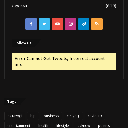
स्वास्थ्य
(619)
Facebook
Twitter
YouTube
Instagram
Telegram
RSS
Follow us
Error Can not Get Tweets, Incorrect account
info.
Tags
#CMYogi
bjp
business
cm yogi
covid-19
entertainment
health
lifestyle
lucknow
politics