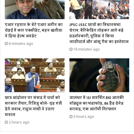
एआर रहमान के बेटे एआर अमीन का
JPSC-JSSC छात्रों का विधानसभा
चेन्नई में कार एक्सीडेंट, बहन खतीजा
घेराव: बैरिकेडिंग तोड़कर आगे बढ़े
ने दिया हेल्थ अपडेट
प्रदर्शनकारी, पुलिस ने किया
लाठीचार्ज और आंसू गैस का इस्तेमाल
6 minutes ago
18 minutes ago
छात्र आंदोलन पर संसद में चर्चा को
जालंधर में ISI समर्थित BKI आतंकी
सरकार तैयार, रिजिजू बोले- गृह मंत्री
मॉड्यूल का भंडाफोड़, 86 हैंड ग्रेनेड
देंगे जवाब, राहुल गांधी ने उठाए
बरामद, एक आरोपी गिरफ्तार
सवाल
3 hours ago
2 hours ago