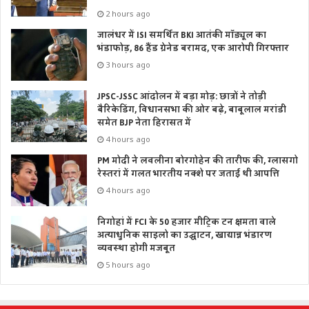
2 hours ago
जालंधर में ISI समर्थित BKI आतंकी मॉड्यूल का
भंडाफोड़, 86 हैंड ग्रेनेड बरामद, एक आरोपी गिरफ्तार
3 hours ago
JPSC-JSSC आंदोलन में बड़ा मोड़: छात्रों ने तोड़ी
बैरिकेडिंग, विधानसभा की ओर बढ़े, बाबूलाल मरांडी
समेत BJP नेता हिरासत में
4 hours ago
PM मोदी ने लवलीना बोरगोहेन की तारीफ की, ग्लासगो
रेस्तरां में गलत भारतीय नक्शे पर जताई थी आपत्ति
4 hours ago
निगोहां में FCI के 50 हजार मीट्रिक टन क्षमता वाले
अत्याधुनिक साइलो का उद्घाटन, खाद्यान्न भंडारण
व्यवस्था होगी मजबूत
5 hours ago