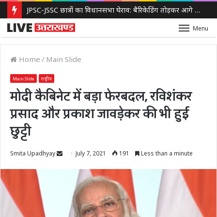
JPSC-JSSC छात्रों का विधानसभा घेराव: बैरिकेडिंग तोड़कर आगे बढ़े प्रदर्शनकारी, पुलिस ने किया लाठीचार्ज और आंसू गैस का इस्तेमाल
Menu
Home
/
Main Slide
Main Slide
राष्ट्रीय
मोदी कैबिनेट में बड़ा फेरबदल, रविशंकर
प्रसाद और प्रकाश जावड़ेकर की भी हुई
छुट्टी
Send
Smita Upadhyay
July 7, 2021
191
Less than a minute
an
email