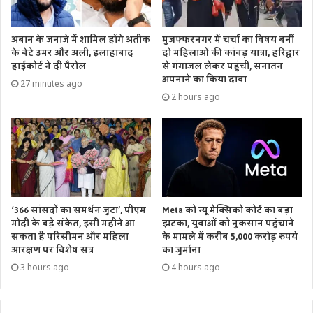
मण्डलों (आगरा, प्रयागराज, कानपुर, अयोध्या, गोरखपुर देवीपाठन
मण्डल, लखनऊ, मेरठ, बरेली, मुरादाबाद, वाराणसी, आजमगढ़,
अबान के जनाजे में शामिल होंगे अतीक
मुजफ्फरनगर में चर्चा का विषय बनीं
के बेटे उमर और अली, इलाहाबाद
दो महिलाओं की कांवड़ यात्रा, हरिद्वार
मिर्जापुर) से आवर्त सभी 57 जिलों को भी लक्ष्यपूर्ति हेतु सम्मिलित किया
हाईकोर्ट ने दी पैरोल
से गंगाजल लेकर पहुंचीं, सनातन
जाना प्रस्तावित है। प्रतिवर्ष 2000 बच्चों को लाभान्वित कराये जाने का
अपनाने का किया दावा
27 minutes ago
लक्ष्य निर्धारित है।
2 hours ago
उत्तर प्रदेश मुख्यमंत्री बाल श्रमिक विद्या योजना के अन्तर्गत बच्चों की
पहचान श्रम विभाग के अधिकारियों की ओर से सर्वेक्षण/निरीक्षण में,
ग्राम पंचायतों, स्थानीय निकाय, चाइल्ड लाइन अथवा विद्यालय प्रबंध
समिति द्वारा किया जाता है। यदि माता-पिता या फिर दोनों किसी
लाइलाज रोग से पीड़ित हैं तो उनके बच्चों को चयन की प्राथमिकता दी
‘366 सांसदों का समर्थन जुटा’, पीएम
Meta को न्यू मेक्सिको कोर्ट का बड़ा
जायेगी। इस प्राथमिकता के लिए चीफ मेडिकल अफसर के द्वारा दिया
मोदी के बड़े संकेत, इसी महीने आ
झटका, युवाओं को नुकसान पहुंचाने
गया एक सर्टिफिकेट देना होगा। भूमिहीन परिवारों और महिला प्रमुख
सकता है परिसीमन और महिला
के मामले में करीब 5,000 करोड़ रुपये
आरक्षण पर विशेष सत्र
का जुर्माना
परिवारों के चयन के लिए 2011 की जनगणना की सूची का उपयोग
3 hours ago
4 hours ago
किया जायेगा। प्रत्येक लाभार्थी की चयन के मंजूरी के बाद इसे ई-टैªकिंग
सिस्टम पर अपलोड किया जायेगा।