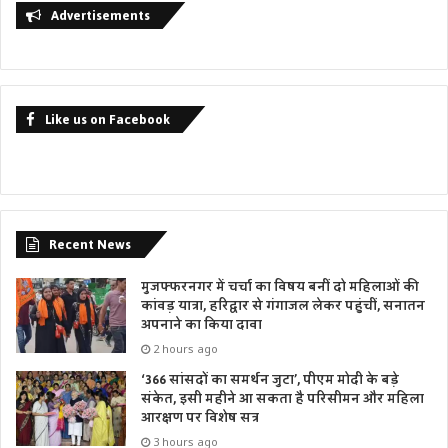
Advertisements
उत्तर प्रदेश बाल श्रमिक विद्या योजना के अन्तर्गत पंजीकरण हेतु
दस्तावेजों की आवश्यकता होती है जिनमें आवेदक को उत्तर प्रदेश का
स्थायी निवासी होना चाहिए। आवेदक की आयु 8-18 वर्ष होनी चाहिए।
आवेदक के पास आधार कार्ड, पहचान पत्र, निवास पहचान पत्र होना
Like us on Facebook
चाहिए। आवेदक के पास एक मोबाइल नम्बर होना चाहिए साथ ही
आवेदक की पासपोर्ट साइज फोटो भी आवश्यक होती है। प्रदेश सरकार
ने श्रमिकों के बच्चों के भविष्य को संवारने हेतु कल्याणकारी कदम
उठाया है।
Recent News
मुजफ्फरनगर में चर्चा का विषय बनीं दो महिलाओं की
कांवड़ यात्रा, हरिद्वार से गंगाजल लेकर पहुंचीं, सनातन
अपनाने का किया दावा
2 hours ago
‘366 सांसदों का समर्थन जुटा’, पीएम मोदी के बड़े
संकेत, इसी महीने आ सकता है परिसीमन और महिला
आरक्षण पर विशेष सत्र
3 hours ago