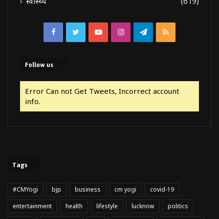
स्वास्थ्य
(619)
Facebook
Twitter
YouTube
Instagram
Telegram
RSS
Follow us
Error Can not Get Tweets, Incorrect account
info.
Tags
#CMYogi
bjp
business
cm yogi
covid-19
entertainment
health
lifestyle
lucknow
politics