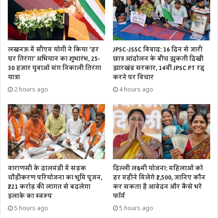
लखनऊ में सीएम योगी ने किया ‘हर
JPSC-JSSC विवाद: 16 दिन से जारी
घर तिरंगा’ अभियान का शुभारंभ, 25-
छात्र आंदोलन के बीच झुकती दिखी
30 हजार युवाओं संग निकाली तिरंगा
झारखंड सरकार, 14वीं JPSC PT रद्द
यात्रा
करने पर विचार
2 hours ago
4 hours ago
वाराणसी के दालमंडी में सड़क
दिल्ली लक्ष्मी योजना: महिलाओं को
चौड़ीकरण परियोजना का भूमि पूजन,
हर महीने मिलेंगे ₹2,500, जानिए कौन
₹221 करोड़ की लागत से बदलेगा
कर सकता है आवेदन और कैसे भरें
इलाके का स्वरूप
फॉर्म
5 hours ago
5 hours ago