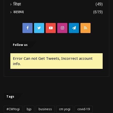
शिक्षा
(49)
स्वास्थ्य
(619)
Facebook
Twitter
YouTube
Instagram
Telegram
RSS
Follow us
Error Can not Get Tweets, Incorrect account
info.
Tags
#CMYogi
bjp
business
cm yogi
covid-19