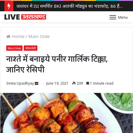
जालंधर में ISI समर्थित BKI आतंकी मॉड्यूल का भंडाफोड़, 86 हैंड ग्रेनेड बरामद, एक आरोपी गिरफ्तार
Menu
Home
/
Main Slide
Main Slide
जीवनशैली
नाश्ते में बनाइये पनीर गार्लिक टिक्का,
जानिए रेसिपी
Send
Smita Upadhyay
June 19, 2021
209
1 minute read
an
email