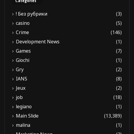
Categories
! Без рубрики
(3)
casino
(5)
Crime
(146)
Development News
(1)
Games
(7)
Giochi
(1)
Gry
(2)
IANS
(8)
Jeux
(2)
job
(18)
legiano
(1)
Main Slide
(13,389)
malina
(1)