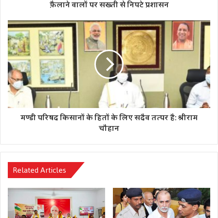
फ़ैलाने वालों पर सख्ती से निपटे प्रशासन
था। हालांकि, इसके बाद टीएमसी समर्थकों ने उनकी खूब पिटाई की थी।
पुलिस ने उन्हें गिरफ्तार कर लिया था, लेकिन अभिषेक बनर्जी के दखल
पर उन्हें रिहा कर दिया गया था।
Tags
देबाशीष आचार्य
ममता बनर्जी
मुख्यमंत्री ममता बनर्जी
मण्डी परिषद किसानों के हितों के लिए सदैव तत्पर है: श्रीराम
चौहान
Related Articles