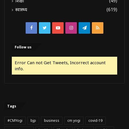
शिक्षा
(49)
स्वास्थ्य
(619)
Facebook
Twitter
YouTube
Instagram
Telegram
RSS
Follow us
Error Can not Get Tweets, Incorrect account
info.
Tags
#CMYogi
bjp
business
cm yogi
covid-19