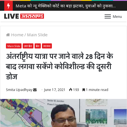
Meta को न्यू मेक्सिको कोर्ट का बड़ा झटका, युवाओं को नुकसान पहुंचाने के मामले में करीब 5,000 करोड़ रुपये का जुर्माना
Menu
Home
/
Main Slide
Main Slide
उत्तर प्रदेश
प्रदेश
स्वास्थ्य
अंतर्राष्ट्रीय यात्रा पर जाने वाले 28 दिन के
बाद लगवा सकेंगे कोविशील्ड की दूसरी
डोज
Send
Smita Upadhyay
June 17, 2021
193
1 minute read
an
email