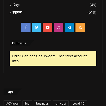
शिक्षा
(49)
स्वास्थ्य
(619)
Facebook
Twitter
YouTube
Instagram
Telegram
RSS
Follow us
Error Can not Get Tweets, Incorrect account
info.
Tags
#CMYogi
bjp
business
cm yogi
covid-19