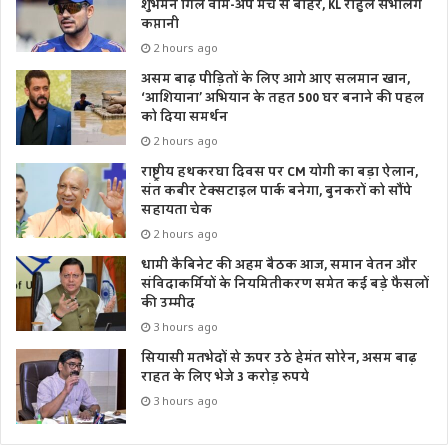
शुभमन गिल वॉर्म-अप मैच से बाहर, KL राहुल संभालेंगे
कप्तानी
2 hours ago
असम बाढ़ पीड़ितों के लिए आगे आए सलमान खान,
‘आशियाना’ अभियान के तहत 500 घर बनाने की पहल
को दिया समर्थन
2 hours ago
राष्ट्रीय हथकरघा दिवस पर CM योगी का बड़ा ऐलान,
संत कबीर टेक्सटाइल पार्क बनेगा, बुनकरों को सौंपे
सहायता चेक
2 hours ago
धामी कैबिनेट की अहम बैठक आज, समान वेतन और
संविदाकर्मियों के नियमितीकरण समेत कई बड़े फैसलों
की उम्मीद
3 hours ago
सियासी मतभेदों से ऊपर उठे हेमंत सोरेन, असम बाढ़
राहत के लिए भेजे 3 करोड़ रुपये
3 hours ago