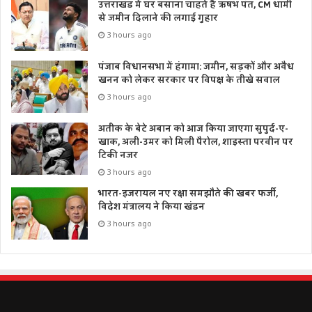
उत्तराखंड में घर बसाना चाहते हैं ऋषभ पंत, CM धामी
से जमीन दिलाने की लगाई गुहार
3 hours ago
पंजाब विधानसभा में हंगामा: जमीन, सड़कों और अवैध
खनन को लेकर सरकार पर विपक्ष के तीखे सवाल
3 hours ago
अतीक के बेटे अबान को आज किया जाएगा सुपुर्द-ए-
खाक, अली-उमर को मिली पैरोल, शाइस्ता परवीन पर
टिकी नजर
3 hours ago
भारत-इजरायल नए रक्षा समझौते की खबर फर्जी,
विदेश मंत्रालय ने किया खंडन
3 hours ago