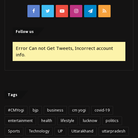
Facebook
Twitter
YouTube
Instagram
Telegram
RSS
Follow us
Error Can not Get Tweets, Incorrect account
info.
Tags
#CMYogi
bjp
business
cm yogi
covid-19
entertainment
health
lifestyle
lucknow
politics
Sports
Technology
UP
Uttarakhand
uttarpradesh