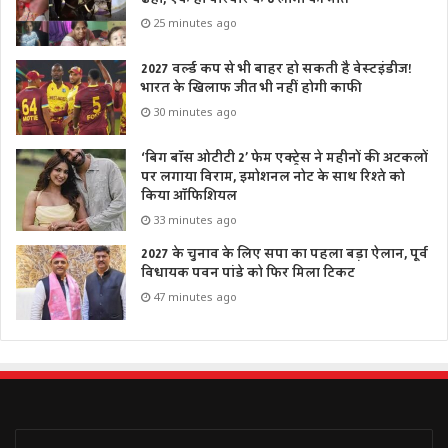
बताया कि प्रदेश सरकार किसानों के हितों के लिए कृतसंकल्प है और
25 minutes ago
किसानों से न्यूनतम समर्थन मूल्य पर उनकी फसल को खरीदे जाने की
प्रक्रिया कोविड प्रोटोकाल का पालन करते हुए तेजी से चल रही है।
2027 वर्ल्ड कप से भी बाहर हो सकती है वेस्टइंडीज!
भारत के खिलाफ जीत भी नहीं होगी काफी
30 minutes ago
Tags
up corona virus cases
उत्तर प्रदेश
यूपी
लखनऊ
‘बिग बॉस ओटीटी 2’ फेम एक्ट्रेस ने महीनों की अटकलों
पर लगाया विराम, इमोशनल नोट के साथ रिश्ते को
किया ऑफिशियल
33 minutes ago
2027 के चुनाव के लिए सपा का पहला बड़ा ऐलान, पूर्व
विधायक पवन पांडे को फिर मिला टिकट
47 minutes ago