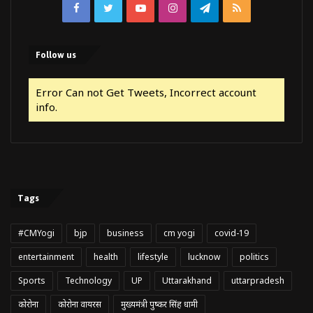
Facebook
Twitter
YouTube
Instagram
Telegram
RSS
Follow us
Error Can not Get Tweets, Incorrect account
info.
Tags
#CMYogi
bjp
business
cm yogi
covid-19
entertainment
health
lifestyle
lucknow
politics
Sports
Technology
UP
Uttarakhand
uttarpradesh
कोरोना
कोरोना वायरस
मुख्यमंत्री पुष्कर सिंह धामी