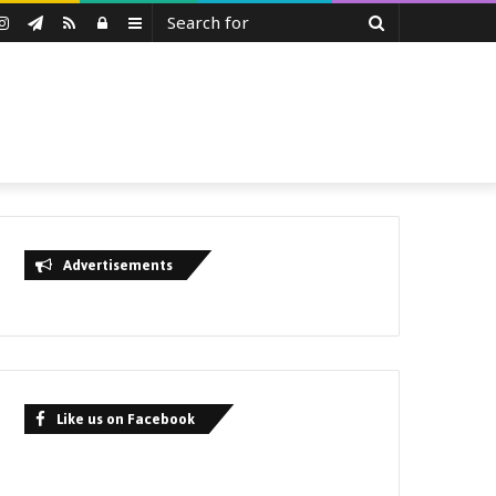
Search
uTube
Instagram
Telegram
RSS
Log
Sidebar
for
In
Advertisements
Like us on Facebook