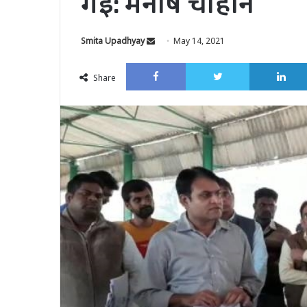
गई: मनीष चौहान
Send
Smita Upadhyay
May 14, 2021
an
Facebook
Twitter
email
Share