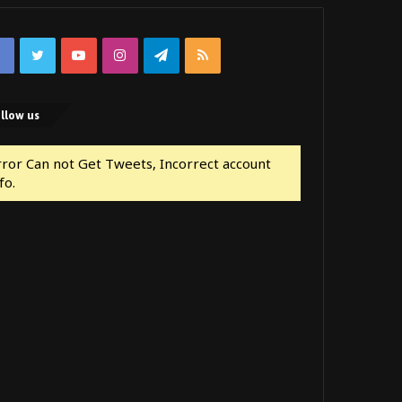
Facebook
Twitter
YouTube
Instagram
Telegram
RSS
llow us
rror Can not Get Tweets, Incorrect account
fo.