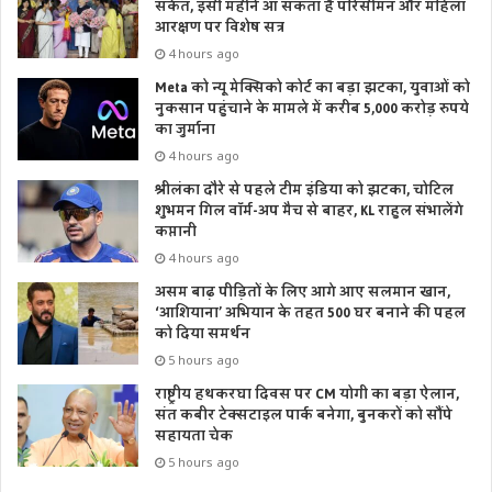
संकेत, इसी महीने आ सकता है परिसीमन और महिला
आरक्षण पर विशेष सत्र
4 hours ago
Meta को न्यू मेक्सिको कोर्ट का बड़ा झटका, युवाओं को
नुकसान पहुंचाने के मामले में करीब 5,000 करोड़ रुपये
का जुर्माना
4 hours ago
श्रीलंका दौरे से पहले टीम इंडिया को झटका, चोटिल
शुभमन गिल वॉर्म-अप मैच से बाहर, KL राहुल संभालेंगे
कप्तानी
4 hours ago
असम बाढ़ पीड़ितों के लिए आगे आए सलमान खान,
‘आशियाना’ अभियान के तहत 500 घर बनाने की पहल
को दिया समर्थन
5 hours ago
राष्ट्रीय हथकरघा दिवस पर CM योगी का बड़ा ऐलान,
संत कबीर टेक्सटाइल पार्क बनेगा, बुनकरों को सौंपे
सहायता चेक
5 hours ago