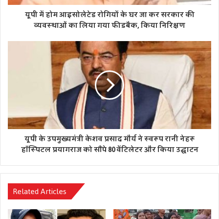
4. 7307576508……………बाल रोग, सेस्ट रोग मरीज
यूपी में होम आइसोलेटेड रोगियों के घर जा कर सरकार की
5. 7307578297……………स्त्री रोग एवं दन्त रोग
व्यवस्थाओं का लिया गया फीडबैक, किया निरिक्षण
6. 0522 4027513………..कोविड उपरान्त समस्या हेतु
गौरतलब है कि प्रदेश में कोविड-19 की महामारी के कारण चिकित्सालय
में ओपीडी का संचालन बंद है। किन्तु एण्टीरैबिज़, फीवर क्लीनिक/
फाॅलो-अप ओपीडी सुचारु रुप से चल रही है। ओपीडी में प्रतिदिन आने
वाले मरीजों की समस्या को ध्यान में रखते हुए चिकित्सालय द्वारा
टेलीमेडिसिन की सेवायें प्रदान की जा रही हैं।
Tags
टेलीमेडिसिन सुविधा
सिविल अस्पताल
यूपी के उपमुख्यमंत्री केशव प्रसाद मौर्य ने स्वरूप रानी नेहरू
हॉस्पिटल प्रयागराज को सौंपे 80 वेंटिलेटर और किया उद्घाटन
Related Articles