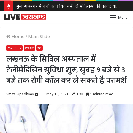
मुजफ्फरनगर में चर्चा का विषय बनीं दो महिलाओं की कांवड़ यात्रा, हरिद्वार से गंगाजल लेकर पहुंचीं, सनातन अपनाने का किया दावा
Menu
Home
/
Main Slide
Main Slide
उत्तर प्रदेश
प्रदेश
लखनऊ के सिविल अस्पताल में
टेलीमेडिसिन सुविधा शुरू, सुबह 9 बजे से 3
बजे तक रोगी कॉल कर ले सकते है परामर्श
Send
Smita Upadhyay
May 13, 2021
190
1 minute read
an
email