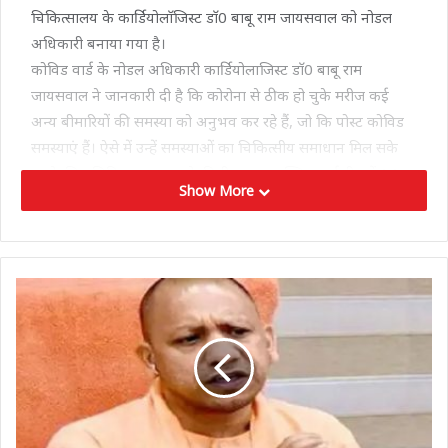
चिकित्सालय के कार्डियोलाॅजिस्ट डाॅ0 बाबू राम जायसवाल को नोडल
अधिकारी बनाया गया है।
कोविड वार्ड के नोडल अधिकारी कार्डियोलाजिस्ट डाॅ0 बाबू राम
जायसवाल ने जानकारी दी है कि कोरोना से ठीक हो चुके मरीज कई
अन्य बीमारियों की समस्या को अनुभव कर रहे हैं, जो कि पोस्ट कोविड
समस्याएं हैं। ऐसे में उन्हें समस्याओं का चिकित्सीय समाधान मिल सके
इसके लिए सिविल अस्पताल के द्वितीय तल पर स्थित आईसीयू में 14
Show More
बेड का पोस्ट कोविड वार्ड स्थापित हो गया है। इसमें आईसीयू की भांति
24 घंटे सेवाएं उपलब्ध रहेंगी। उन्होंने बताया कि समस्या के समाधान के
लिए उनसे मो0नं0 9412667503 पर सम्पर्क किया जा सकेगा।
ज्ञात हो कि सिविल अस्पताल में टेलीमेडिसिन सुविधा भी प्रारम्भ हो चुकी
है। प्रत्येक कार्य दिवस में प्रातः 9ः00 बजे से अपराह्न 3ः00 बजे तक
फोन करके रोगी द्वारा चिकित्सीय परामर्श प्राप्त किया जा सकता है,
इसके लिए विभागवार निम्नानुसार फोन नं0 उपलब्ध कराए गये हैं।
1. 7307579964……………मेडिसिन एवं मानसिक रोग हेतु
2. 7307585529……………सर्जरी एवं अस्थि रोग
3. 7307578336……………चर्मरोग एवं नाक,कान,गला