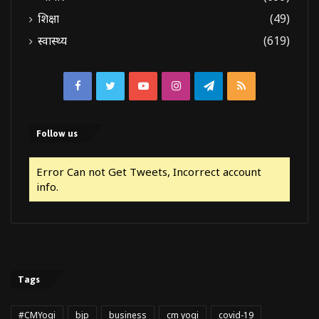
शिक्षा
(49)
स्वास्थ्य
(619)
Facebook
Twitter
YouTube
Instagram
Telegram
RSS
Follow us
Error Can not Get Tweets, Incorrect account
info.
Tags
#CMYogi
bjp
business
cm yogi
covid-19