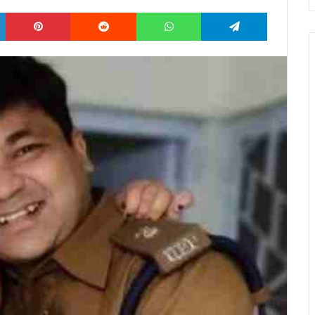
LinkedIn
Pinterest
Reddit
WhatsApp
Telegram