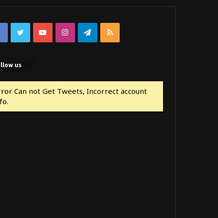
Facebook
Twitter
YouTube
Instagram
Telegram
RSS
llow us
rror Can not Get Tweets, Incorrect account
fo.