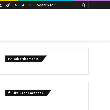
Search
uTube
Instagram
Telegram
RSS
Log
Sidebar
for
In
Advertisements
Like us on Facebook