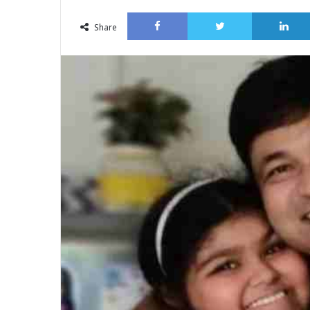
an
Facebook
Twitter
email
Share