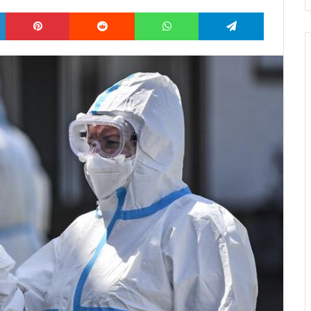
LinkedIn
Pinterest
Reddit
WhatsApp
Telegram