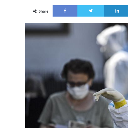
an
Facebook
Twitter
email
Share