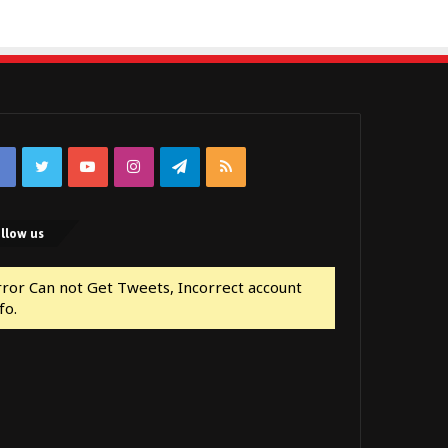
Facebook
Twitter
YouTube
Instagram
Telegram
RSS
llow us
rror Can not Get Tweets, Incorrect account
fo.