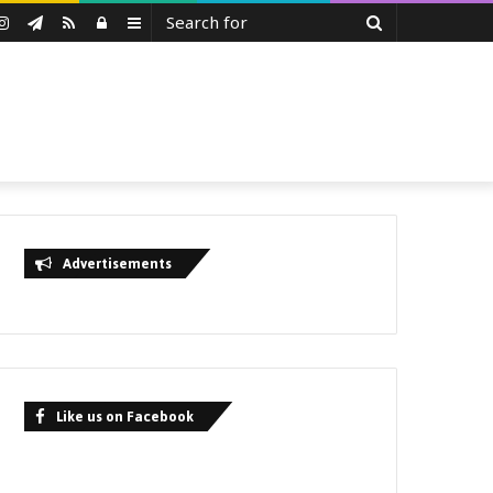
Search
uTube
Instagram
Telegram
RSS
Log
Sidebar
for
In
Advertisements
Like us on Facebook