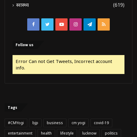
स्वास्थ्य
(619)
Facebook
Twitter
YouTube
Instagram
Telegram
RSS
Follow us
Error Can not Get Tweets, Incorrect account
info.
Tags
#CMYogi
bjp
business
cm yogi
covid-19
entertainment
health
lifestyle
lucknow
politics