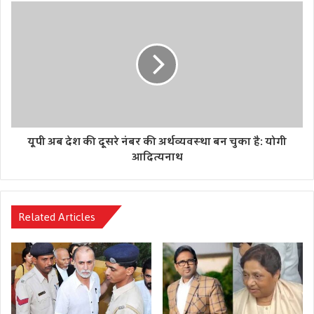
लेफ्ट और अब टीएमसी ने बंगाल के विकास को अवरुद्ध करके रखा है।
दीदी का भी ट्रैक रिकॉर्ड दलित, आदिवासी, पिछड़ों का हक छीनना और
वोट बैंक की राजनीति के लिए तृष्टिकरण करते रहना यही इनका खेल
चला है। दीदी ने बंगाल के युवाओं के यहां की युवा पीड़ी के बहुत कीमती
दस साल छीन लिए हैं।” उन्होंने कहा कि दीदी की पाठशाला का सिलेब्स
है- तोलाबाजी,कटमनी, सिंडिकेट।
Tags
नरेंद्र मोदी
प्रधानमंत्री
ममता बनर्जी
विधानसभा चुनाव
यूपी अब देश की दूसरे नंबर की अर्थव्यवस्था बन चुका है: योगी
आदित्यनाथ
Related Articles