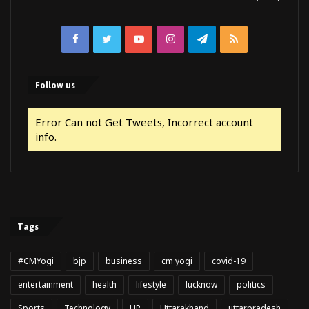
Facebook
Twitter
YouTube
Instagram
Telegram
RSS
Follow us
Error Can not Get Tweets, Incorrect account
info.
Tags
#CMYogi
bjp
business
cm yogi
covid-19
entertainment
health
lifestyle
lucknow
politics
Sports
Technology
UP
Uttarakhand
uttarpradesh