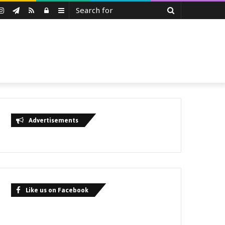
Search
uTube
Instagram
Telegram
RSS
Log
Sidebar
for
In
Advertisements
Like us on Facebook