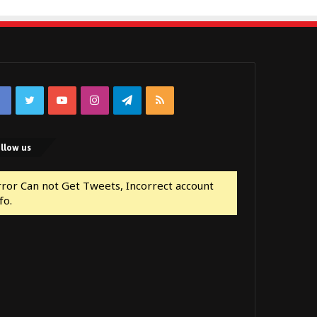
Facebook
Twitter
YouTube
Instagram
Telegram
RSS
llow us
rror Can not Get Tweets, Incorrect account
fo.