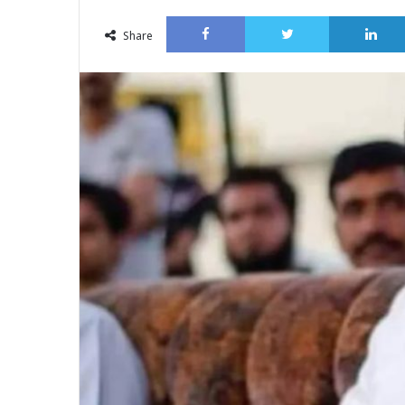
an
Facebook
Twitter
email
Share