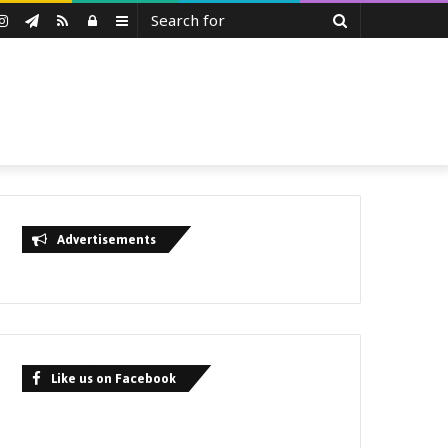
Search
uTube
Instagram
Telegram
RSS
Log
Sidebar
for
In
Advertisements
Like us on Facebook