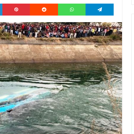
LinkedIn
Pinterest
Reddit
WhatsApp
Telegram