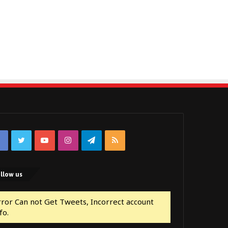
Facebook
Twitter
YouTube
Instagram
Telegram
RSS
llow us
rror Can not Get Tweets, Incorrect account
fo.