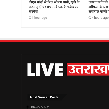
पीएम मोदी से मिले सीएम योगी, यूपी के
लापता पति की 
अहम मुद्दों पर मंथन, बैठक के एजेंडे पर
ऑफिस के चक्क
सस्पेंस
ससुराल वालों 
1 hour ago
4 hours ago
Most Viewed Posts
January 7, 2024