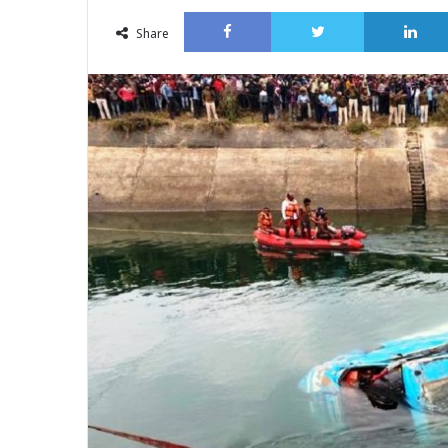
an
Facebook
Twitter
email
Share