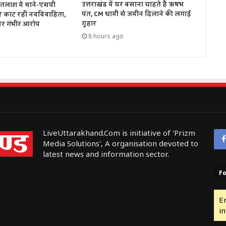
उत्तराखंड में घर बसाना चाहते हैं ऋषभ
तलाश में थाने-एसपी
पंत, CM धामी से जमीन दिलाने की लगाई
र काट रही नवविवाहिता,
गुहार
पर गंभीर आरोप
8 hours ago
LiveUttarakhand.Com is initiative of 'Prizm
Media Solutions', A organisation devoted to
latest news and information sector.
Fo
E
in