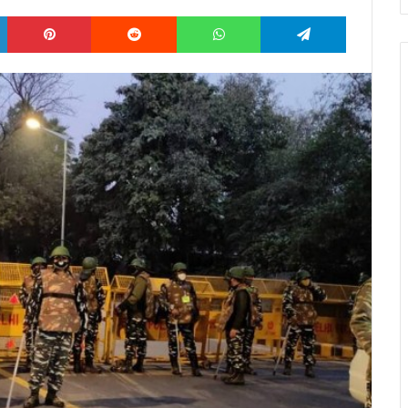
LinkedIn
Pinterest
Reddit
WhatsApp
Telegram