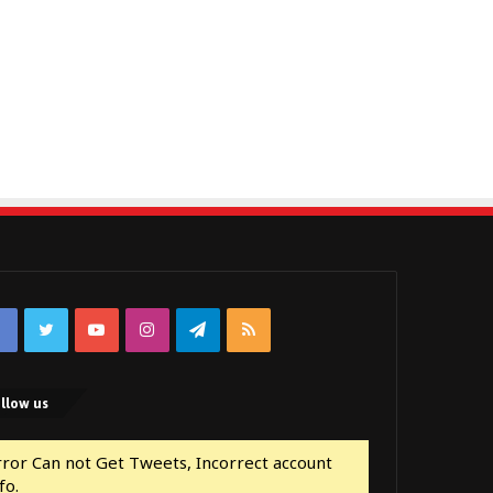
Facebook
Twitter
YouTube
Instagram
Telegram
RSS
llow us
rror Can not Get Tweets, Incorrect account
fo.