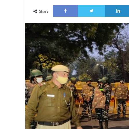
an
Facebook
Twitter
email
Share