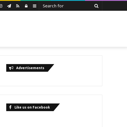
Search
uTube
Instagram
Telegram
RSS
Log
Sidebar
for
In
Advertisements
Like us on Facebook