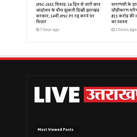
JPSC-JSSC विवाद: 16 दिन से जारी छात्र
वाराणसी के दाल
आंदोलन के बीच झुकती दिखी झारखंड
चौड़ीकरण परिय
सरकार, 14वीं JPSC PT रद्द करने पर
₹221 करोड़ की
विचार
का स्वरूप
1 hour ago
2 hours ago
Most Viewed Posts