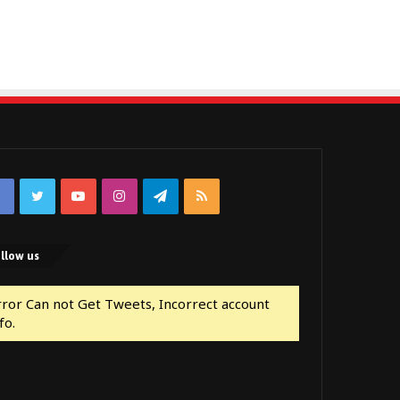
Facebook
Twitter
YouTube
Instagram
Telegram
RSS
llow us
rror Can not Get Tweets, Incorrect account
fo.