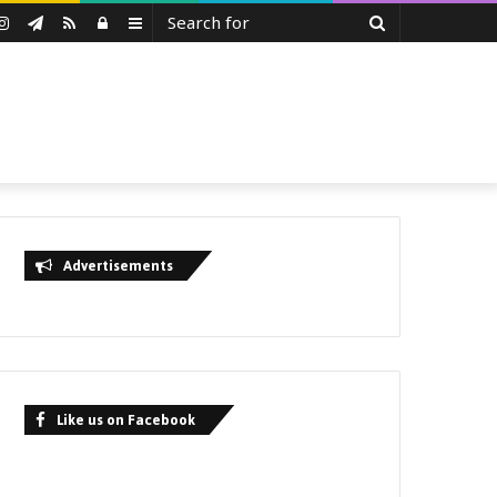
Search
uTube
Instagram
Telegram
RSS
Log
Sidebar
for
In
Advertisements
Like us on Facebook