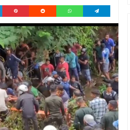
LinkedIn
Pinterest
Reddit
WhatsApp
Telegram