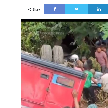
an
Facebook
Twitter
email
Share