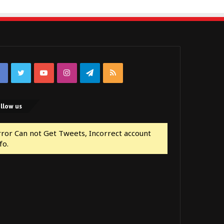
Facebook
Twitter
YouTube
Instagram
Telegram
RSS
llow us
rror Can not Get Tweets, Incorrect account
fo.