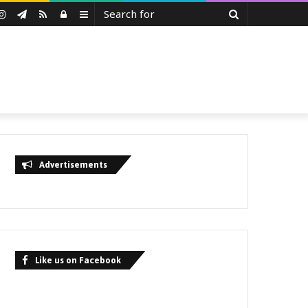
Search
uTube
Instagram
Telegram
RSS
Log
Sidebar
for
In
Advertisements
Like us on Facebook