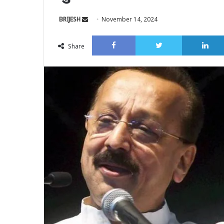
Send
BRIJESH
November 14, 2024
an
Facebook
Twitter
email
Share