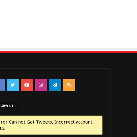
Facebook
Twitter
YouTube
Instagram
Telegram
RSS
llow us
rror Can not Get Tweets, Incorrect account
fo.