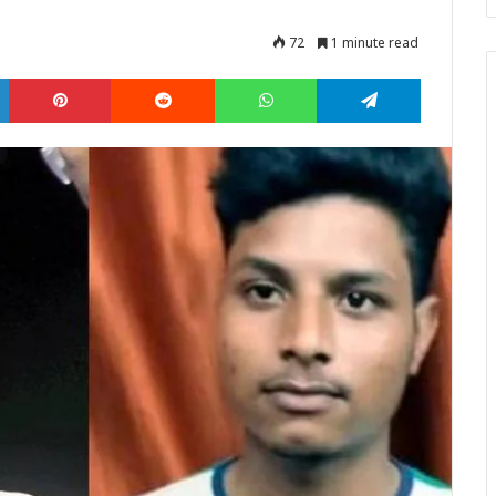
72
1 minute read
LinkedIn
Pinterest
Reddit
WhatsApp
Telegram