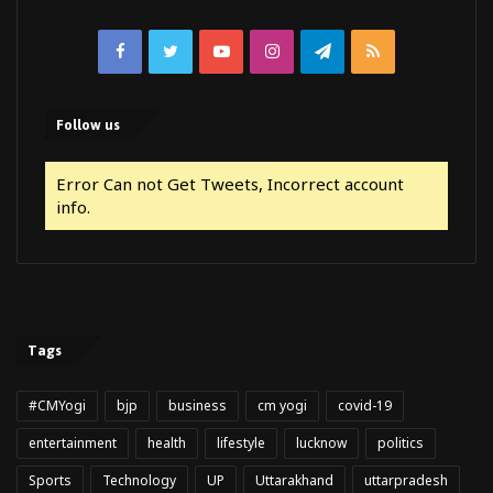
Facebook
Twitter
YouTube
Instagram
Telegram
RSS
Follow us
Error Can not Get Tweets, Incorrect account
info.
Tags
#CMYogi
bjp
business
cm yogi
covid-19
entertainment
health
lifestyle
lucknow
politics
Sports
Technology
UP
Uttarakhand
uttarpradesh