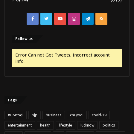
Facebook
Twitter
YouTube
Instagram
Telegram
RSS
Follow us
Error Can not Get Tweets, Incorrect account
info.
Tags
#CMYogi
bjp
business
cm yogi
covid-19
entertainment
health
lifestyle
lucknow
politics