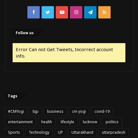
Facebook
Twitter
YouTube
Instagram
Telegram
RSS
Follow us
Error Can not Get Tweets, Incorrect account
info.
Tags
#CMYogi
bjp
business
cm yogi
covid-19
entertainment
health
lifestyle
lucknow
politics
Sports
Technology
UP
Uttarakhand
uttarpradesh